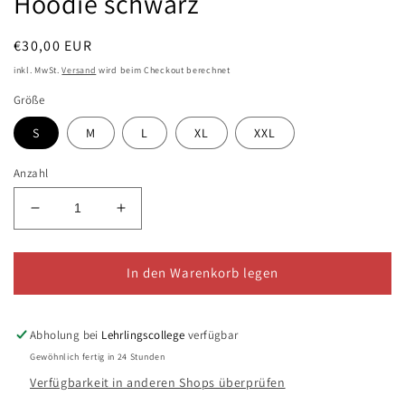
Hoodie schwarz
Normaler
€30,00 EUR
Preis
inkl. MwSt.
Versand
wird beim Checkout berechnet
Größe
S
M
L
XL
XXL
Anzahl
Verringere
Erhöhe
die
die
Menge
Menge
für
für
In den Warenkorb legen
Hoodie
Hoodie
schwarz
schwarz
Abholung bei
Lehrlingscollege
verfügbar
Gewöhnlich fertig in 24 Stunden
Verfügbarkeit in anderen Shops überprüfen